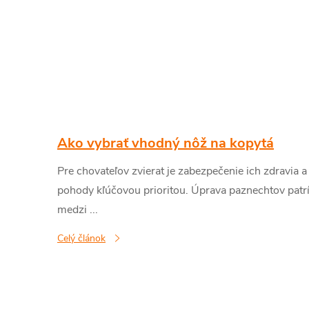
Ako vybrať vhodný nôž na kopytá
Pre chovateľov zvierat je zabezpečenie ich zdravia a
pohody kľúčovou prioritou. Úprava paznechtov patr
medzi ...
Celý článok