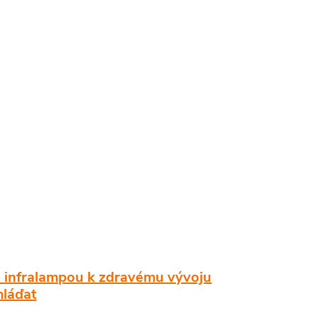
 infralampou k zdravému vývoju
láďat