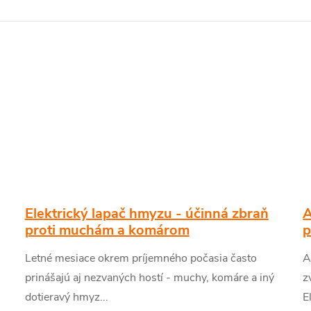
Elektrický lapač hmyzu - účinná zbraň
A
proti muchám a komárom
p
Letné mesiace okrem príjemného počasia často
A
prinášajú aj nezvaných hostí - muchy, komáre a iný
z
dotieravý hmyz...
E