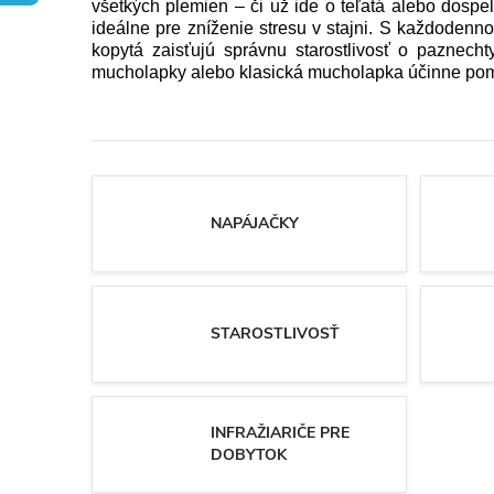
všetkých plemien – či už ide o teľatá alebo dospel
ideálne pre zníženie stresu v stajni. S každodennou
kopytá zaisťujú správnu starostlivosť o paznec
mucholapky alebo klasická mucholapka účinne pomá
NAPÁJAČKY
STAROSTLIVOSŤ
INFRAŽIARIČE PRE
DOBYTOK