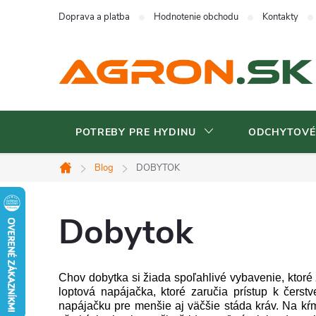
Prejsť
Doprava a platba
Hodnotenie obchodu
Kontakty
na
obsah
POTREBY PRE HYDINU
ODCHYTOVÉ
Blog
DOBYTOK
Domov
Dobytok
Chov dobytka si žiada spoľahlivé vybavenie, ktoré
loptová napájačka, ktoré zaručia prístup k čers
napájačku pre menšie aj väčšie stáda kráv. Na kŕ