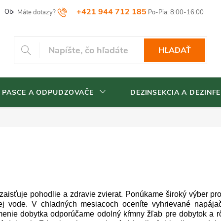
+421 944 712 185
Obchodné podmienky
Reklamačný poriadok
Vrátenia tovaru
HĽADAŤ
 PASCE A ODPUDZOVAČE
DEZINSEKCIA A DEZINFE
 zaisťuje pohodlie a zdravie zvierat. Ponúkame široký výber p
tvej vode. V chladných mesiacoch oceníte vyhrievané napája
menie dobytka odporúčame odolný kŕmny žľab pre dobytok a rô