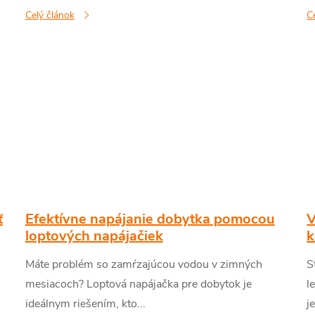
Celý článok
C
ť
Efektívne napájanie dobytka pomocou
V
loptových napájačiek
k
Máte problém so zamŕzajúcou vodou v zimných
S
mesiacoch? Loptová napájačka pre dobytok je
l
ideálnym riešením, kto...
je