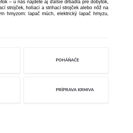
ytok – u nás nájdete aj ďalšie drbadlá pre dobytok,
í strojček, holiaci a strihací strojček alebo nôž na
nym hmyzom: lapač múch, elektrický lapač hmyzu,
POHÁŇAČE
PRÍPRAVA KRMIVA