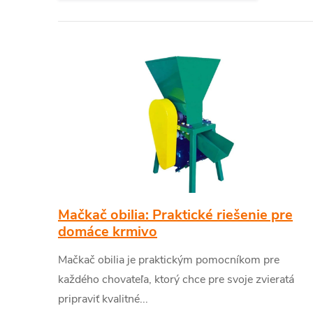
V
ý
p
i
s
Mačkač obilia: Praktické riešenie pre
č
domáce krmivo
Mačkač obilia je praktickým pomocníkom pre
l
každého chovateľa, ktorý chce pre svoje zvieratá
á
pripraviť kvalitné...