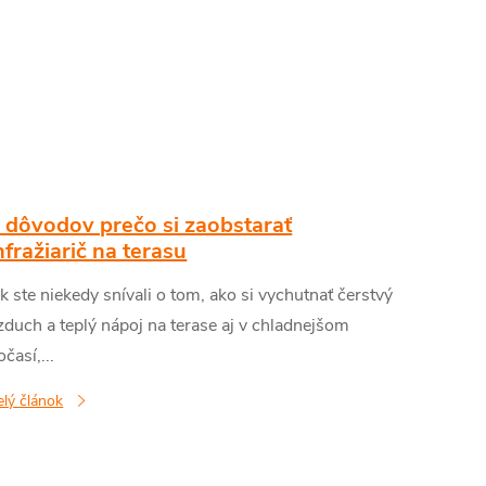
 dôvodov prečo si zaobstarať
nfražiarič na terasu
k ste niekedy snívali o tom, ako si vychutnať čerstvý
zduch a teplý nápoj na terase aj v chladnejšom
očasí,...
elý článok