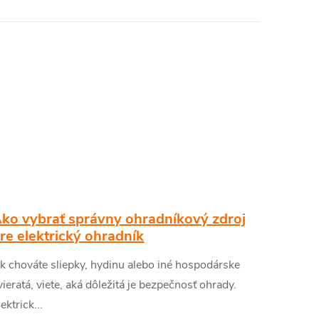
ko vybrať správny ohradníkový zdroj
re elektrický ohradník
k chováte sliepky, hydinu alebo iné hospodárske
vieratá, viete, aká dôležitá je bezpečnosť ohrady.
lektrick...