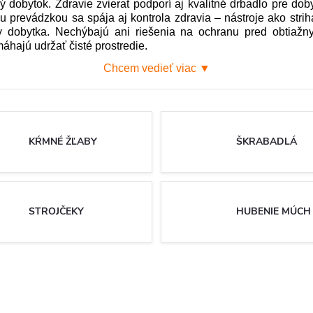
ý dobytok. Zdravie zvierat podporí aj kvalitné drbadlo pre dob
 prevádzkou sa spája aj kontrola zdravia – nástroje ako strihac
hty dobytka. Nechýbajú ani riešenia na ochranu pred obtiaž
hajú udržať čisté prostredie.
Chcem vedieť viac ▼
KŔMNÉ ŽĽABY
ŠKRABADLÁ
STROJČEKY
HUBENIE MÚCH