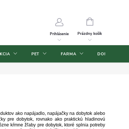
Blog
Veľkoobchod
Moja objednávka
NÁKUPNÝ
KOŠÍK
Prázdny košík
Prihlásenie
KCIA
PET
FARMA
DOMOV A ZÁ
roduktov ako napájadlo, napájačky na dobytok alebo
čky pre dobytok, rovnako ako praktickú hladinovú
zne kŕmne žľaby pre dobytok, ktoré splnia potreby