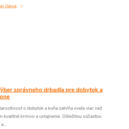
elý článok
ýber správneho drbadla pre dobytok a
one
tarostlivosť o dobytok a koňa zahŕňa oveľa viac než
en kvalitné krmivo a ustajnenie. Dôležitou súčasťou
 a...