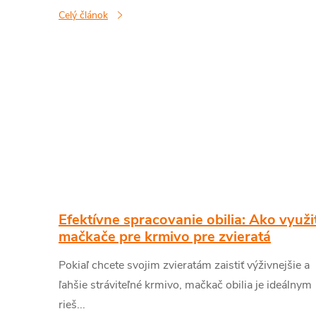
Celý článok
n
k
o
v
Efektívne spracovanie obilia: Ako využi
mačkače pre krmivo pre zvieratá
Pokiaľ chcete svojim zvieratám zaistiť výživnejšie a
ľahšie stráviteľné krmivo, mačkač obilia je ideálnym
rieš...