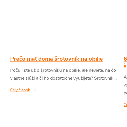
Prečo mať doma šrotovník na obilie
6
i
Počuli ste už o šrotovníku na obilie, ale neviete, na čo
A
í
vlastne slúži a či ho dostatočne využijete? Šrotovník...
v
Celý článok
p
C