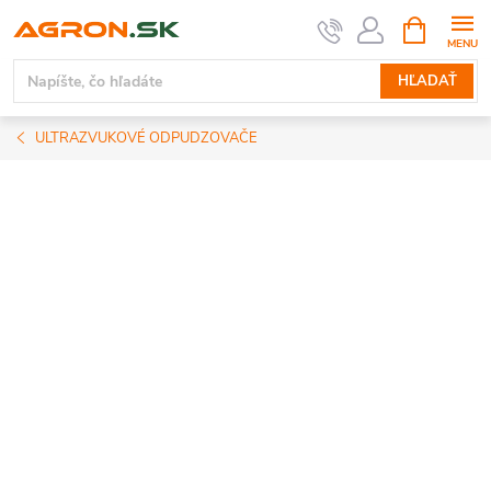
Prejsť
NÁKUPN
KOŠÍK
na
obsah
HĽADAŤ
ULTRAZVUKOVÉ ODPUDZOVAČE