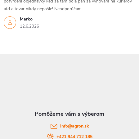
potvrdeni objednávky keď sa tam bola pán sa vyhovára na kuriérov
atď a tovar nikdy nepošle! Neodporúčam
Marko
12.6.2026
Z
á
p
ä
t
info
@
agron.sk
i
+421 944 712 185