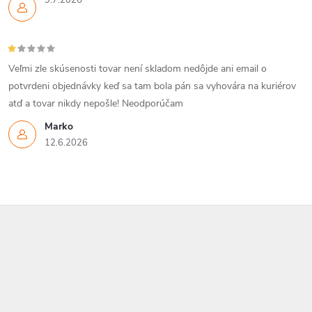
9.7.2026
Veľmi zle skúsenosti tovar není skladom nedôjde ani email o
potvrdeni objednávky keď sa tam bola pán sa vyhovára na kuriérov
atď a tovar nikdy nepošle! Neodporúčam
Marko
12.6.2026
Z
á
p