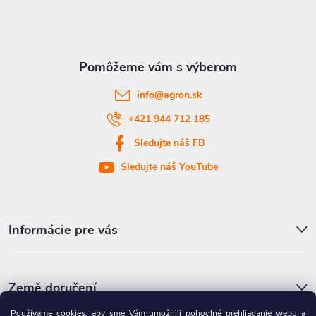
p
ä
t
info
@
agron.sk
i
+421 944 712 185
Sledujte náš FB
e
Sledujte náš YouTube
Informácie pre vás
Země doručení
Používame cookies, aby sme Vám umožnili pohodlné prehliadanie webu a