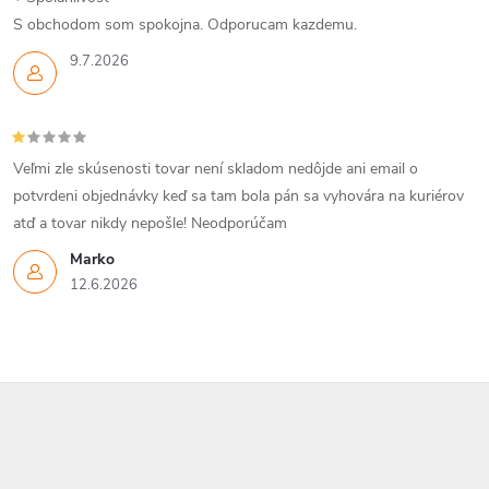
S obchodom som spokojna. Odporucam kazdemu.
9.7.2026
Veľmi zle skúsenosti tovar není skladom nedôjde ani email o
potvrdeni objednávky keď sa tam bola pán sa vyhovára na kuriérov
atď a tovar nikdy nepošle! Neodporúčam
Marko
12.6.2026
Z
á