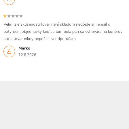
Veľmi zle skúsenosti tovar není skladom nedôjde ani email o
potvrdeni objednávky keď sa tam bola pán sa vyhovára na kuriérov
atď a tovar nikdy nepošle! Neodporúčam
Marko
12.6.2026
Z
á
p