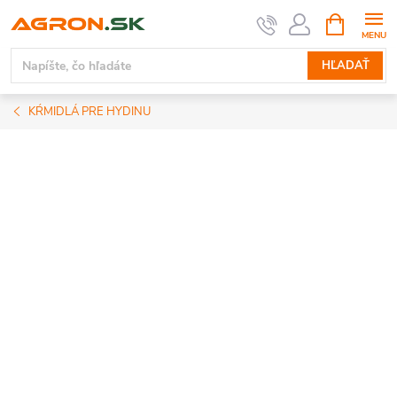
Prejsť
NÁKUPN
KOŠÍK
na
obsah
HĽADAŤ
KŔMIDLÁ PRE HYDINU