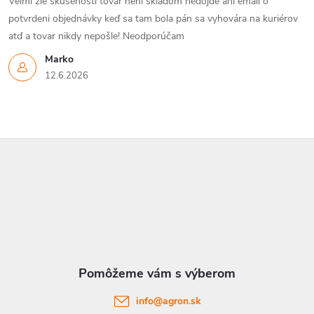
Veľmi zle skúsenosti tovar není skladom nedôjde ani email o
potvrdeni objednávky keď sa tam bola pán sa vyhovára na kuriérov
atď a tovar nikdy nepošle! Neodporúčam
Marko
12.6.2026
Z
á
p
ä
t
info
@
agron.sk