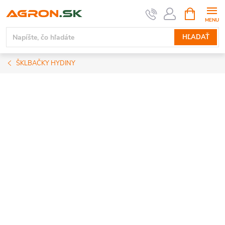
Prejsť
NÁKUPN
KOŠÍK
na
obsah
HĽADAŤ
ŠKLBAČKY HYDINY