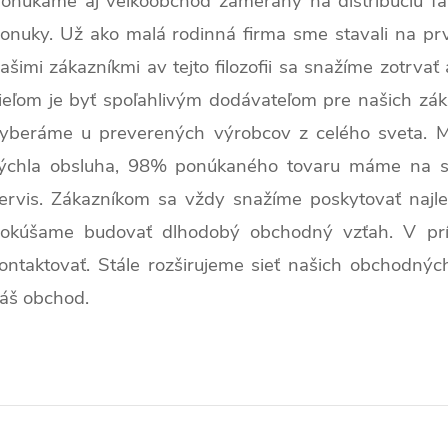
onúkame aj veľkoobchod zameraný na distribúciu fa
onuky. Už ako malá rodinná firma sme stavali na prv
ašimi zákazníkmi av tejto filozofii sa snažíme zotrvať
ieľom je byť spoľahlivým dodávateľom pre našich záka
yberáme u preverených výrobcov z celého sveta. Medz
ýchla obsluha, 98% ponúkaného tovaru máme na skl
ervis. Zákazníkom sa vždy snažíme poskytovať najl
okúšame budovať dlhodobý obchodný vzťah. V prí
ontaktovať. Stále rozširujeme sieť našich obchodný
áš obchod
.