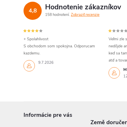
Hodnotenie zákazníkov
4,8
158 hodnotení
Zobraziť recenzie
+ Spolahlivost
Veľmi zle 
S obchodom som spokojna. Odporucam
nedôjde an
kazdemu.
keď sa tam
atď a tov
9.7.2026
M
1
Z
Informácie pre vás
á
Země doručen