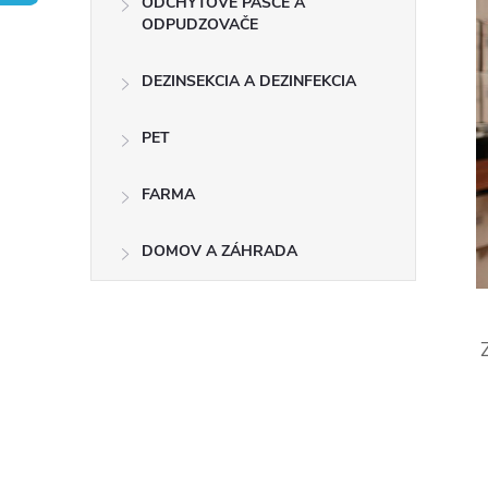
ODCHYTOVÉ PASCE A
n
ODPUDZOVAČE
ý
DEZINSEKCIA A DEZINFEKCIA
p
PET
a
FARMA
n
DOMOV A ZÁHRADA
e
l