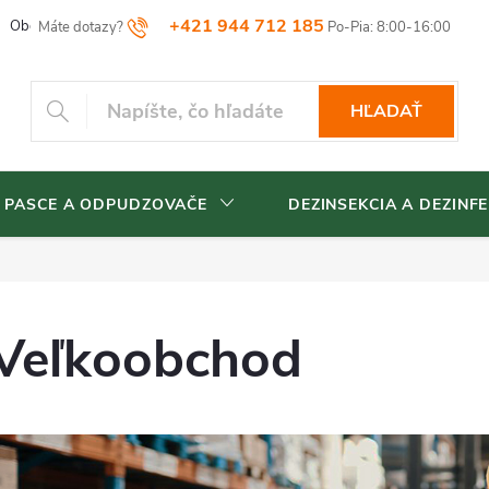
+421 944 712 185
Obchodné podmienky
Reklamačný poriadok
Vrátenia tovaru
HĽADAŤ
 PASCE A ODPUDZOVAČE
DEZINSEKCIA A DEZINFE
Veľkoobchod