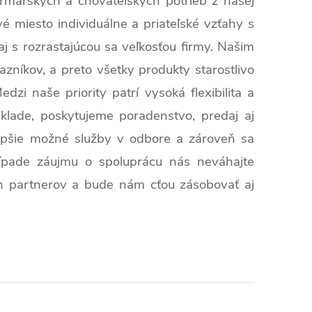
rmárskych a chovateľských potrieb z našej
é miesto individuálne a priateľské vzťahy s
 aj s rozrastajúcou sa veľkosťou firmy. Našim
zníkov, a preto všetky produkty starostlivo
i naše priority patrí vysoká flexibilita a
ade, poskytujeme poradenstvo, predaj aj
epšie možné služby v odbore a zároveň sa
pade záujmu o spoluprácu nás neváhajte
ch partnerov a bude nám cťou zásobovať aj