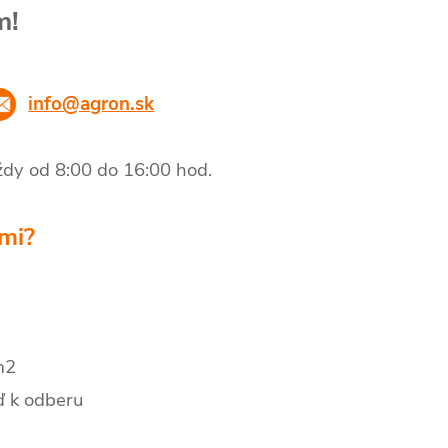
m!
info@agron.sk
vždy od 8:00 do 16:00 hod
.
mi?
m2
 k odberu