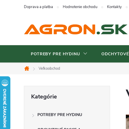
Prejsť
Doprava a platba
Hodnotenie obchodu
Kontakty
na
obsah
POTREBY PRE HYDINU
ODCHYTOVÉ
Veľkoobchod
Domov
B
Preskočiť
Kategórie
kategórie
o
POTREBY PRE HYDINU
č