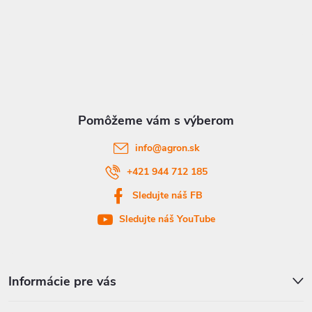
Z
á
p
ä
t
info
@
agron.sk
i
+421 944 712 185
Sledujte náš FB
e
Sledujte náš YouTube
Informácie pre vás