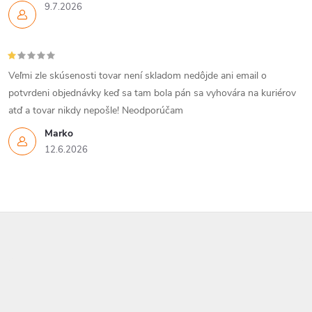
9.7.2026
Veľmi zle skúsenosti tovar není skladom nedôjde ani email o
potvrdeni objednávky keď sa tam bola pán sa vyhovára na kuriérov
atď a tovar nikdy nepošle! Neodporúčam
Marko
12.6.2026
Z
á
p