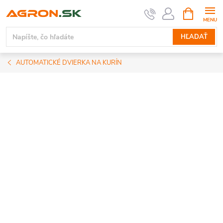
Prejsť
NÁKUPN
KOŠÍK
na
obsah
HĽADAŤ
AUTOMATICKÉ DVIERKA NA KURÍN