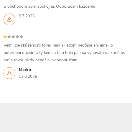
S obchodom som spokojna. Odporucam kazdemu.
9.7.2026
Veľmi zle skúsenosti tovar není skladom nedôjde ani email o
potvrdeni objednávky keď sa tam bola pán sa vyhovára na kuriérov
atď a tovar nikdy nepošle! Neodporúčam
Marko
12.6.2026
Z
á