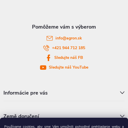
p
ä
t
info
@
agron.sk
i
+421 944 712 185
Sledujte náš FB
e
Sledujte náš YouTube
Informácie pre vás
Země doručení
Používame cookies, aby sme Vám umožnili pohodlné prehliadanie webu a