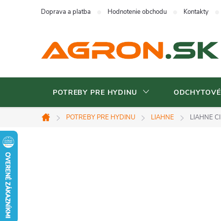
Prejsť
Doprava a platba
Hodnotenie obchodu
Kontakty
na
obsah
POTREBY PRE HYDINU
ODCHYTOVÉ
POTREBY PRE HYDINU
LIAHNE
LIAHNE C
Domov