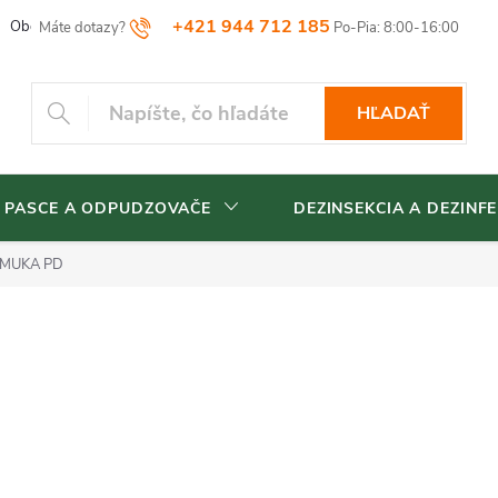
+421 944 712 185
Obchodné podmienky
Reklamačný poriadok
Vrátenia tovaru
HĽADAŤ
 PASCE A ODPUDZOVAČE
DEZINSEKCIA A DEZINFE
IMUKA PD