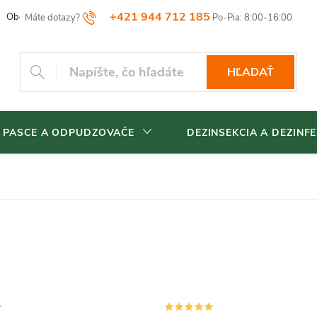
+421 944 712 185
Obchodné podmienky
Reklamačný poriadok
Vrátenia tovaru
HĽADAŤ
 PASCE A ODPUDZOVAČE
DEZINSEKCIA A DEZINFE