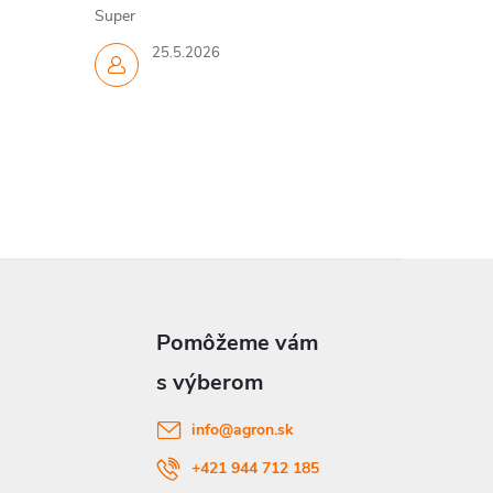
Super
25.5.2026
info
@
agron.sk
+421 944 712 185