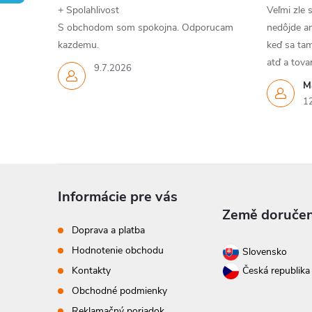
+ Spolahlivost
Veľmi zle 
S obchodom som spokojna. Odporucam
nedôjde an
kazdemu.
keď sa tam
atď a tov
9.7.2026
M
1
Z
Informácie pre vás
á
Země doručen
Doprava a platba
p
Hodnotenie obchodu
Slovensko
Kontakty
Česká republik
ä
Obchodné podmienky
Reklamačný poriadok