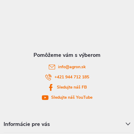
Z
á
p
ä
t
info
@
agron.sk
i
+421 944 712 185
Sledujte náš FB
e
Sledujte náš YouTube
Informácie pre vás