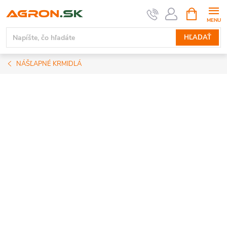
Prejsť
NÁKUPN
KOŠÍK
na
obsah
HĽADAŤ
NÁŠĽAPNÉ KRMIDLÁ