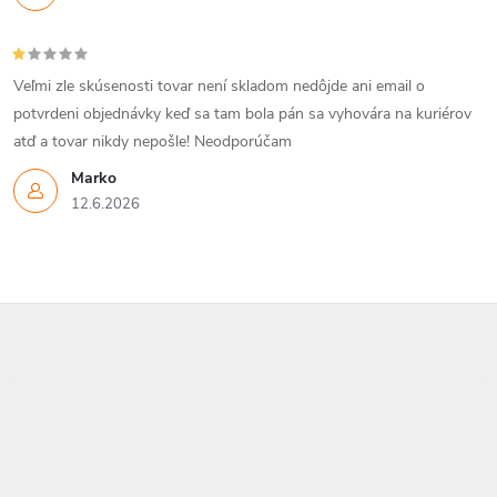
Veľmi zle skúsenosti tovar není skladom nedôjde ani email o
potvrdeni objednávky keď sa tam bola pán sa vyhovára na kuriérov
atď a tovar nikdy nepošle! Neodporúčam
Marko
12.6.2026
Z
á
p
ä