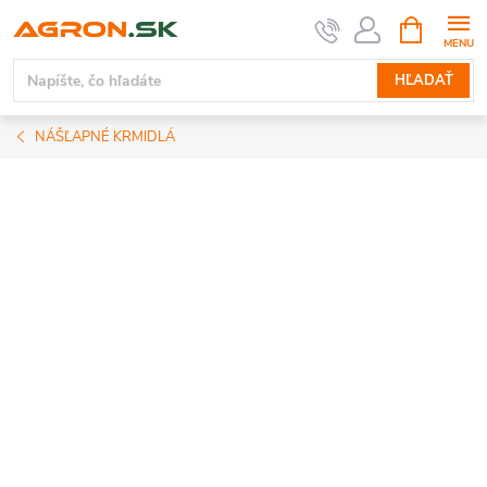
Prejsť
NÁKUPN
KOŠÍK
na
obsah
HĽADAŤ
NÁŠĽAPNÉ KRMIDLÁ