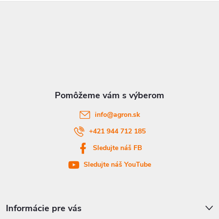
Z
á
p
ä
t
info
@
agron.sk
i
+421 944 712 185
Sledujte náš FB
e
Sledujte náš YouTube
Informácie pre vás