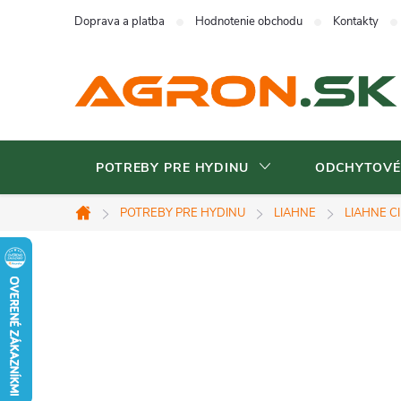
Prejsť
Doprava a platba
Hodnotenie obchodu
Kontakty
na
obsah
POTREBY PRE HYDINU
ODCHYTOVÉ
POTREBY PRE HYDINU
LIAHNE
LIAHNE C
Domov