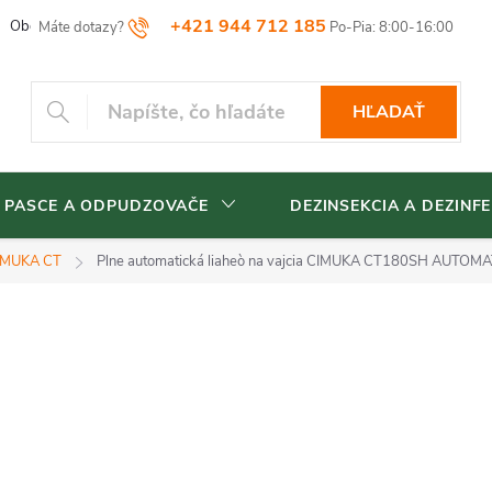
+421 944 712 185
Obchodné podmienky
Reklamačný poriadok
Vrátenia tovaru
HĽADAŤ
 PASCE A ODPUDZOVAČE
DEZINSEKCIA A DEZINFE
IMUKA CT
Plne automatická liaheò na vajcia CIMUKA CT180SH AUTOMA