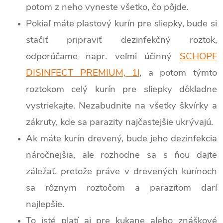
potom z neho vyneste všetko, čo pôjde.
Pokiaľ máte plastový kurín pre sliepky, bude si
stačiť pripraviť dezinfekčný roztok,
odporúčame napr. veľmi účinný
SCHOPF
DISINFECT PREMIUM, 1l
, a potom týmto
roztokom celý kurín pre sliepky dôkladne
vystriekajte. Nezabudnite na všetky škvírky a
zákruty, kde sa parazity najčastejšie ukrývajú.
Ak máte kurín drevený, bude jeho dezinfekcia
náročnejšia, ale rozhodne sa s ňou dajte
záležať, pretože práve v drevených kurínoch
sa rôznym roztočom a parazitom darí
najlepšie.
To isté platí aj pre kukane alebo znáškové