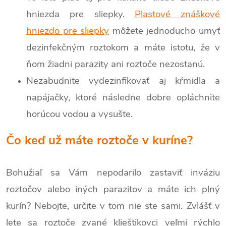
hniezda pre sliepky.
Plastové znáškové
hniezdo pre sliepky
môžete jednoducho umyť
dezinfekčným roztokom a máte istotu, že v
ňom žiadni parazity ani roztoče nezostanú.
Nezabudnite vydezinfikovať aj kŕmidla a
napájačky, ktoré následne dobre opláchnite
horúcou vodou a vysušte.
Čo keď už máte roztoče v kuríne?
Bohužiaľ sa Vám nepodarilo zastaviť inváziu
roztočov alebo iných parazitov a máte ich plný
kurín? Nebojte, určite v tom nie ste sami. Zvlášť v
lete sa roztoče zvané klieštikovci veľmi rýchlo