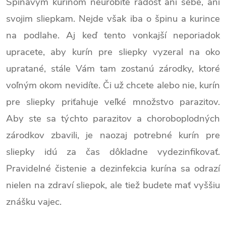
Špinavým kurínom neurobíte radosť ani sebe, ani
svojim sliepkam. Nejde však iba o špinu a kurince
na podlahe. Aj keď tento vonkajší neporiadok
upracete, aby kurín pre sliepky vyzeral na oko
upratané, stále Vám tam zostanú zárodky, ktoré
voľným okom nevidíte. Či už chcete alebo nie, kurín
pre sliepky priťahuje veľké množstvo parazitov.
Aby ste sa týchto parazitov a choroboplodných
zárodkov zbavili, je naozaj potrebné kurín pre
sliepky idú za čas dôkladne vydezinfikovať.
Pravidelné čistenie a dezinfekcia kurína sa odrazí
nielen na zdraví sliepok, ale tiež budete mať vyššiu
znášku vajec.