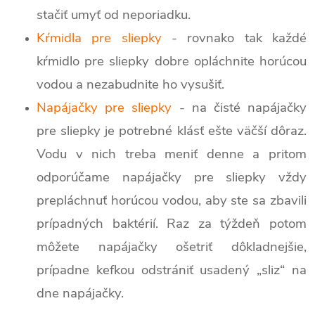
stačiť umyť od neporiadku.
Kŕmidla pre sliepky
- rovnako tak každé
kŕmidlo pre sliepky dobre opláchnite horúcou
vodou a nezabudnite ho vysušiť.
Napájačky pre sliepky
- na čisté napájačky
pre sliepky je potrebné klásť ešte väčší dôraz.
Vodu v nich treba meniť denne a pritom
odporúčame napájačky pre sliepky vždy
prepláchnuť horúcou vodou, aby ste sa zbavili
prípadných baktérií. Raz za týždeň potom
môžete napájačky ošetriť dôkladnejšie,
prípadne kefkou odstrániť usadený „sliz“ na
dne napájačky.