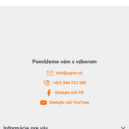
Z
á
p
ä
t
info
@
agron.sk
i
+421 944 712 185
Sledujte náš FB
e
Sledujte náš YouTube
Informácie pre vás