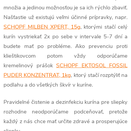
množia a jedinou možnosťou je sa ich rýchlo zbaviť.
Našťastie už existujú veľmi účinné prípravky, napr.
SCHOPF MILBEN XPERT, 15g
, ktorými stačí celý
kurín vystriekať 2x po sebe v intervale 5-7 dní a
budete mať po probléme. Ako prevenciu proti
klieštikovcom potom vždy odporúčame
kremelinový prášok
SCHOPF EKTOSOL FOSSIL
PUDER KONZENTRAT, 1kg
, ktorý stačí rozptýliť na
podlahu a do všetkých škvír v kuríne.
Pravidelné čistenie a dezinfekciu kurína pre sliepky
rozhodne neodporúčame podceňovať, pretože
každý z nás chce mať určite zdravé a prosperujúce
sliepky.