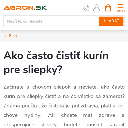
Prejsť
NÁKUPN
KOŠÍK
na
obsah
HĽADAŤ
Blog
Ako často čistiť kurín
pre sliepky?
Začínate s chovom sliepok a neviete, ako často
kurín pre sliepky čistiť a na čo všetko sa zamerať?
Známa poučka, že čistota je pol zdravia, platí aj pri
chove hydiny. Ak chcete mať zdravé a
prosperujúce sliepky, budete musieť zaradiť