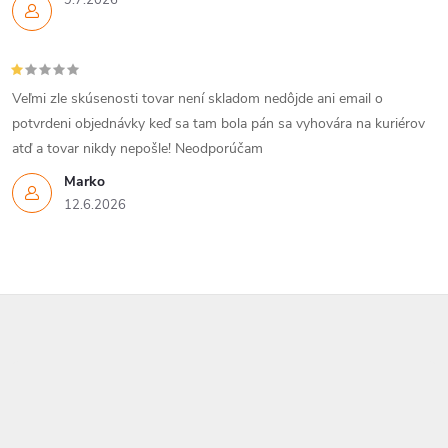
Veľmi zle skúsenosti tovar není skladom nedôjde ani email o
potvrdeni objednávky keď sa tam bola pán sa vyhovára na kuriérov
atď a tovar nikdy nepošle! Neodporúčam
Marko
12.6.2026
Z
á
p