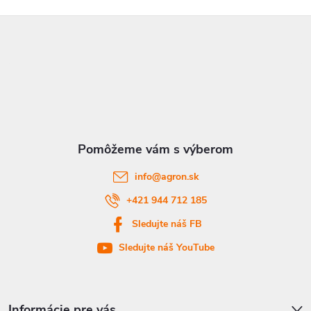
Z
á
p
ä
t
info
@
agron.sk
i
+421 944 712 185
Sledujte náš FB
e
Sledujte náš YouTube
Informácie pre vás