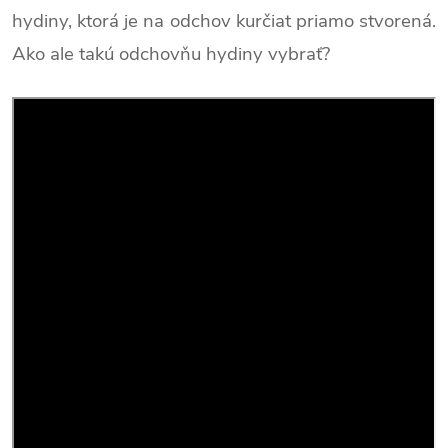
hydiny, ktorá je na odchov kurčiat priamo stvorená.
Ako ale takú odchovňu hydiny vybrať?