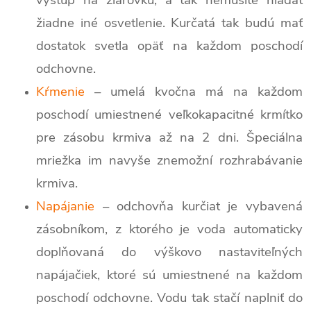
výstup na žiarovku, a tak nemusíte hľadať
žiadne iné osvetlenie. Kurčatá tak budú mať
dostatok svetla opäť na každom poschodí
odchovne.
Kŕmenie
– umelá kvočna má na každom
poschodí umiestnené veľkokapacitné krmítko
pre zásobu krmiva až na 2 dni. Špeciálna
mriežka im navyše znemožní rozhrabávanie
krmiva.
Napájanie
– odchovňa kurčiat je vybavená
zásobníkom, z ktorého je voda automaticky
doplňovaná do výškovo nastaviteľných
napájačiek, ktoré sú umiestnené na každom
poschodí odchovne. Vodu tak stačí naplniť do