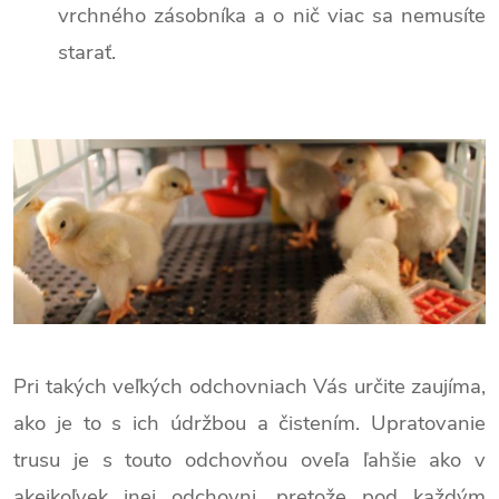
vrchného zásobníka a o nič viac sa nemusíte
starať.
Pri takých veľkých odchovniach Vás určite zaujíma,
ako je to s ich údržbou a čistením. Upratovanie
trusu je s touto odchovňou oveľa ľahšie ako v
akejkoľvek inej odchovni, pretože pod každým