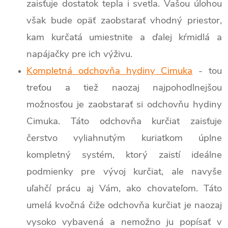
zaisťuje dostatok tepla i svetla. Vašou úlohou
však bude opäť zaobstarať vhodný priestor,
kam kurčatá umiestnite a ďalej kŕmidlá a
napájačky pre ich výživu.
Kompletná odchovňa hydiny Cimuka
- tou
treťou a tiež naozaj najpohodlnejšou
možnosťou je zaobstarať si odchovňu hydiny
Cimuka. Táto odchovňa kurčiat zaisťuje
čerstvo vyliahnutým kuriatkom úplne
kompletný systém, ktorý zaistí ideálne
podmienky pre vývoj kurčiat, ale navyše
uľahčí prácu aj Vám, ako chovateľom. Táto
umelá kvočná čiže odchovňa kurčiat je naozaj
vysoko vybavená a nemožno ju popísať v