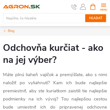
Prejsť
NÁKUPN
KOŠÍK
na
obsah
HĽADAŤ
Blog
Odchovňa kurčiat - ako
na jej výber?
Máte plnú liaheň vajíčok a premýšľate, ako s nimi
naložiť po vyliahnutí? Kam ich bude najlepšie
premiestniť, aby ste kuriatkom zaistili tie najlepšie
podmienky na ich vývoj? Tou najlepšou cestou
bude umiestniť ich do pripravenej odchovne