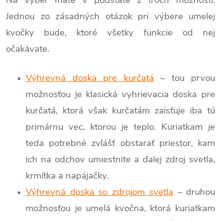
Na výber máte v podstate z troch možností.
Jednou zo zásadných otázok pri výbere umelej
kvočky bude, ktoré všetky funkcie od nej
očakávate.
Výhrevná doska pre kurčatá
– tou prvou
možnosťou je klasická vyhrievacia doska pre
kurčatá, ktorá však kurčatám zaisťuje iba tú
primárnu vec, ktorou je teplo. Kuriatkam je
teda potrebné zvlášť obstarať priestor, kam
ich na odchov umiestnite a ďalej zdroj svetla,
krmítka a napájačky.
Výhrevná doska so zdrojom svetla
– druhou
možnosťou je umelá kvočna, ktorá kuriatkam