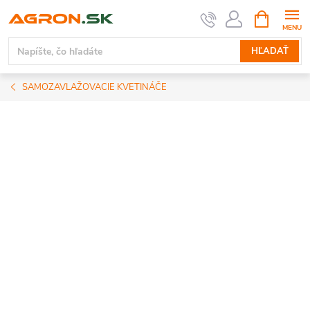
Prejsť
NÁKUPN
KOŠÍK
na
obsah
HĽADAŤ
SAMOZAVLAŽOVACIE KVETINÁČE