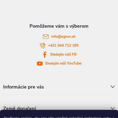
p
ä
t
info
@
agron.sk
i
+421 944 712 185
Sledujte náš FB
e
Sledujte náš YouTube
Informácie pre vás
Země doručení