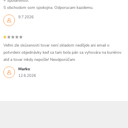
+ Spolahlivost
S obchodom som spokojna. Odporucam kazdemu.
9.7.2026
Veľmi zle skúsenosti tovar není skladom nedôjde ani email o
potvrdeni objednávky keď sa tam bola pán sa vyhovára na kuriérov
atď a tovar nikdy nepošle! Neodporúčam
Marko
12.6.2026
Z
á