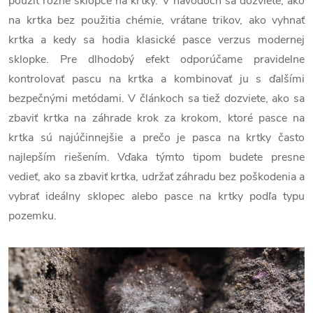
použiť rôzne sklopce na krtky. V návodoch sa dozviete, ako
na krtka bez použitia chémie, vrátane trikov, ako vyhnať
krtka a kedy sa hodia klasické pasce verzus modernej
sklopke. Pre dlhodobý efekt odporúčame pravidelne
kontrolovať pascu na krtka a kombinovať ju s ďalšími
bezpečnými metódami. V článkoch sa tiež dozviete, ako sa
zbaviť krtka na záhrade krok za krokom, ktoré pasce na
krtka sú najúčinnejšie a prečo je pasca na krtky často
najlepším riešením. Vďaka týmto tipom budete presne
vedieť, ako sa zbaviť krtka, udržať záhradu bez poškodenia a
vybrať ideálny sklopec alebo pasce na krtky podľa typu
pozemku.
V
ý