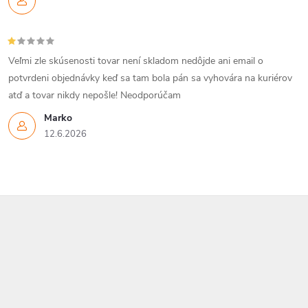
p
r
Veľmi zle skúsenosti tovar není skladom nedôjde ani email o
v
potvrdeni objednávky keď sa tam bola pán sa vyhovára na kuriérov
k
atď a tovar nikdy nepošle! Neodporúčam
y
Marko
12.6.2026
v
ý
p
Z
i
á
s
p
u