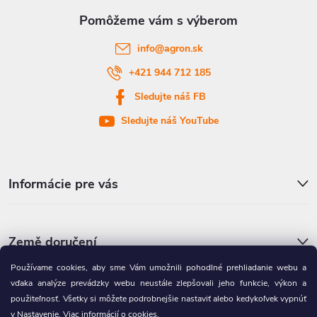
ä
t
info
@
agron.sk
i
+421 944 712 185
Sledujte náš FB
e
Sledujte náš YouTube
Informácie pre vás
Země doručení
Používame cookies, aby sme Vám umožnili pohodlné prehliadanie webu a
vďaka analýze prevádzky webu neustále zlepšovali jeho funkcie, výkon a
Partnerská výdajná miesta
použiteľnosť. Všetky si môžete podrobnejšie nastaviť alebo kedykoľvek vypnúť
v Nastavenie.
Viac informácií o cookies
.