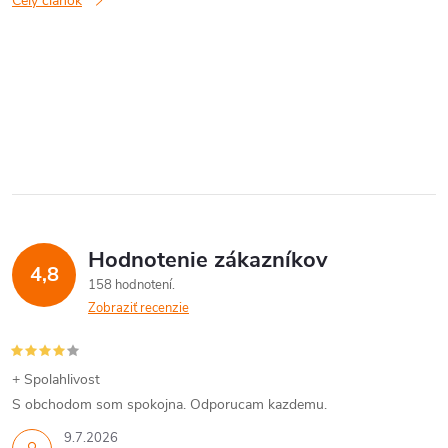
Celý článok
O
v
l
á
Hodnotenie zákazníkov
d
4,8
158 hodnotení
a
Zobraziť recenzie
c
i
+ Spolahlivost
S obchodom som spokojna. Odporucam kazdemu.
e
9.7.2026