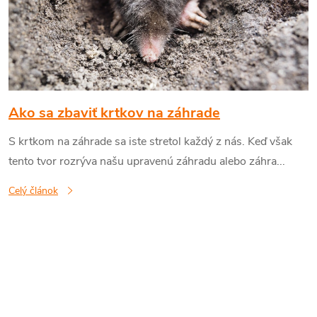
p
i
s
č
Ako sa zbaviť krtkov na záhrade
S krtkom na záhrade sa iste stretol každý z nás. Keď však
l
tento tvor rozrýva našu upravenú záhradu alebo záhra...
á
Celý článok
n
k
o