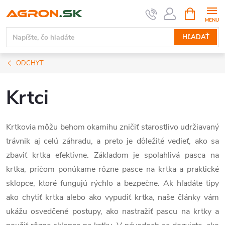
Prejsť
NÁKUPN
KOŠÍK
na
obsah
HĽADAŤ
ODCHYT
Krtci
Krtkovia môžu behom okamihu zničiť starostlivo udržiavaný
trávnik aj celú záhradu, a preto je dôležité vedieť, ako sa
zbaviť krtka efektívne. Základom je spoľahlivá pasca na
krtka, pričom ponúkame rôzne pasce na krtka a praktické
sklopce, ktoré fungujú rýchlo a bezpečne. Ak hľadáte tipy
ako chytiť krtka alebo ako vypudiť krtka, naše články vám
ukážu osvedčené postupy, ako nastražiť pascu na krtky a