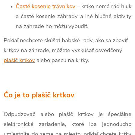
Časté kosenie trávnikov
– krtko nemá rád hluk
a časté kosenie záhrady a iné hlučné aktivity
na záhrade ho môžu vypudiť.
Pokiaľ nechcete skúšať babské rady, ako sa zbaviť
krtkov na záhrade, môžete vyskúšať osvedčený
plašič krtkov
alebo pascu na krtky.
Čo je to plašič krtkov
Odpudzovač alebo plašič krtkov je špeciálne
elektronické zariadenie, ktoré iba jednoducho
umiestnite do zeme na miesto, odkiaľ chcete krtky