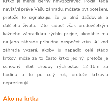
Krtko je menší čierny hmyzožravec. Pokiaľ teda
navštívil práve Vašu záhradu, môžete byť potešení,
pretože to signalizuje, že je plná dážďoviek a
ďalšieho života. Táto radosť však predovšetkým
každého záhradkára rýchlo prejde, akonáhle mu
na jeho záhrade pribudne nespočet krtín. Aj keď
záhrada vyzerá, akoby ju napadlo celé stádo
krtkov, môže za to často krtko jediný, pretože je
schopný hĺbiť chodby rýchlosťou 12-15m za
hodinu a to po celý rok, pretože krtkovia
neprezimujú.
Ako na krtka