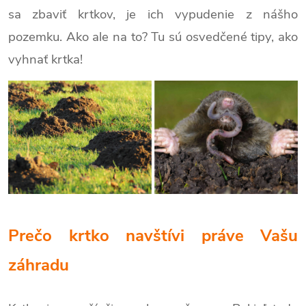
sa zbaviť krtkov, je ich vypudenie z nášho
pozemku. Ako ale na to? Tu sú osvedčené tipy, ako
vyhnať krtka!
Prečo krtko navštívi práve Vašu
záhradu