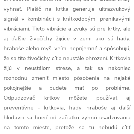
vyhnať. Plašič na krtka generuje ultrazvukový
signál v kombinácii s krátkodobými prenikavými
vibráciami. Tieto vibrácie a zvuky sú pre krtky, ale
aj ďalšie živočíchy žijúce v zemi ako sú hady,
hraboše alebo myši veľmi nepríjemné a spôsobujú,
že sa títo živočíchy cítia neustále ohrození. Krtkovia
žijú v neustálom strese, a tak sa nakoniec
rozhodnú zmeniť miesto pôsobenia na nejaké
pokojnejšie a budete mať po probléme.
Odpudzovač krtkov môžete používať aj
preventívne - krtkovia, hady, hraboše aj ďalší
hlodavci sa hneď od začiatku vyhnú usadzovaniu
na tomto mieste, pretože sa tu nebudú cítiť