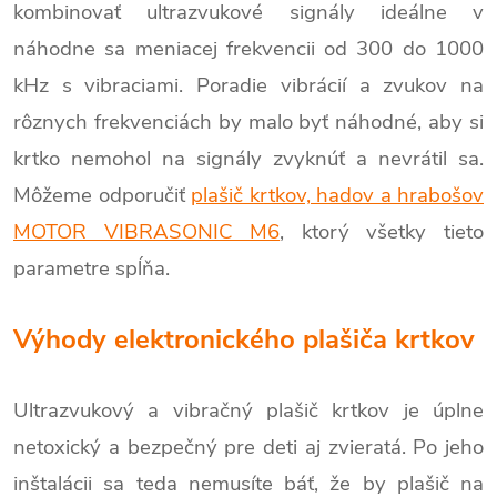
kombinovať ultrazvukové signály ideálne v
náhodne sa meniacej frekvencii od 300 do 1000
kHz s vibraciami. Poradie vibrácií a zvukov na
rôznych frekvenciách by malo byť náhodné, aby si
krtko nemohol na signály zvyknúť a nevrátil sa.
Môžeme odporučiť
plašič krtkov, hadov a hrabošov
MOTOR VIBRASONIC M6
, ktorý všetky tieto
parametre spĺňa.
Výhody elektronického plašiča krtkov
Ultrazvukový a vibračný plašič krtkov je úplne
netoxický a bezpečný pre deti aj zvieratá. Po jeho
inštalácii sa teda nemusíte báť, že by plašič na