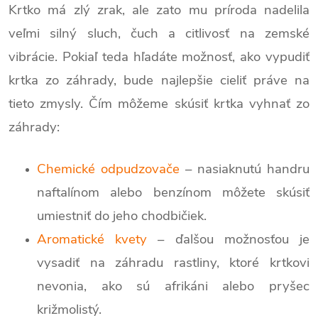
Krtko má zlý zrak, ale zato mu príroda nadelila
veľmi silný sluch, čuch a citlivosť na zemské
vibrácie. Pokiaľ teda hľadáte možnosť, ako vypudiť
krtka zo záhrady, bude najlepšie cieliť práve na
tieto zmysly. Čím môžeme skúsiť krtka vyhnať zo
záhrady:
Chemické odpudzovače
– nasiaknutú handru
naftalínom alebo benzínom môžete skúsiť
umiestniť do jeho chodbičiek.
Aromatické kvety
– ďalšou možnosťou je
vysadiť na záhradu rastliny, ktoré krtkovi
nevonia, ako sú afrikáni alebo pryšec
križmolistý.