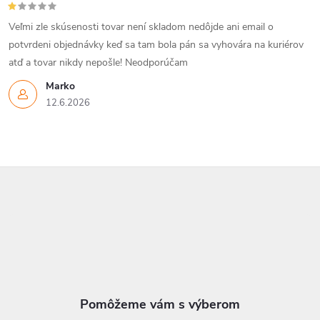
Veľmi zle skúsenosti tovar není skladom nedôjde ani email o
potvrdeni objednávky keď sa tam bola pán sa vyhovára na kuriérov
atď a tovar nikdy nepošle! Neodporúčam
Marko
12.6.2026
Z
á
p
ä