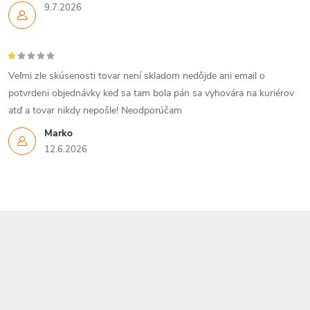
9.7.2026
Veľmi zle skúsenosti tovar není skladom nedôjde ani email o
potvrdeni objednávky keď sa tam bola pán sa vyhovára na kuriérov
atď a tovar nikdy nepošle! Neodporúčam
Marko
12.6.2026
Z
á
p