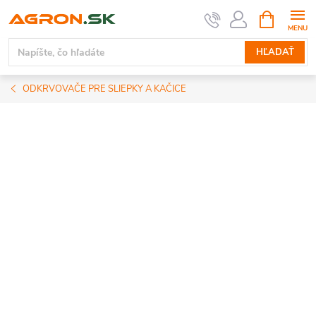
Prejsť
NÁKUPN
KOŠÍK
na
obsah
HĽADAŤ
ODKRVOVAČE PRE SLIEPKY A KAČICE