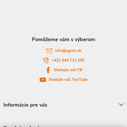
á
p
ä
t
info
@
agron.sk
i
+421 944 712 185
Sledujte náš FB
e
Sledujte náš YouTube
Informácie pre vás