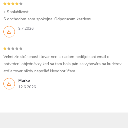
+ Spolahlivost
S obchodom som spokojna. Odporucam kazdemu.
9.7.2026
Veľmi zle skúsenosti tovar není skladom nedôjde ani email o
potvrdeni objednávky keď sa tam bola pán sa vyhovára na kuriérov
atď a tovar nikdy nepošle! Neodporúčam
Marko
12.6.2026
Z