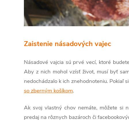
Zaistenie násadových vajec
Násadové vajcia sú prvé vecí, ktoré budete 
Aby z nich mohol vzísť život, musí byť sa
nedochádzalo k ich znehodnoteniu. Pokiaľ s
so zberným košíkom
.
Ak svoj vlastný chov nemáte, môžete si n
predaj na rôznych bazároch či facebookovýc