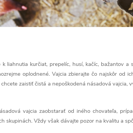
k liahnutia kurčiat, prepelíc, ​​husí, kačíc, bažantov 
mozrejme oplodnené. Vajcia zbierajte čo najskôr od i
i chcete zaistiť čistá a nepoškodená násadová vajci
ásadová vajcia zaobstarať od iného chovateľa, prí
h skupinách. Vždy však dávajte pozor na kvalitu a s