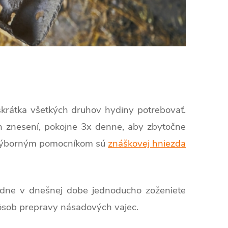
a skrátka všetkých druhov hydiny potrebovať.
ch znesení, pokojne 3x denne, aby zbytočne
a, výborným pomocníkom sú
znáškovej hniezda
padne v dnešnej dobe jednoducho zoženiete
pôsob prepravy násadových vajec.