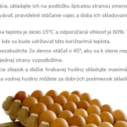
cia, ukladajte ich na podložku špicatou stranou smerom
ovávať, pravidelné otáčanie vajec a doba ich skladovani
na teplota je okolo 15°C a odporúčaná vlhkosť je 60%. 
, kde sa bude udržiavať táto konštantná teplota.
ezabudnite 2x denne otáčať o 45°, aby sa k stene nepri
z jednej strany vypodložíme.
ia sliepok a ďalšie hrabavej hydiny skladujte maximál
cia vodnej hydiny môžete za dobrých podmienok skladov