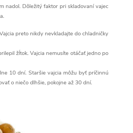
 nadol. Dôležitý faktor pri skladovaní vajec
a.
Vajcia preto nikdy nevkladajte do chladničky
lepil žĺtok. Vajcia nemusíte otáčať jedno po
ne 10 dní. Staršie vajcia môžu byť príčinnú
ať o niečo dlhšie, pokojne až 30 dní.