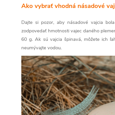
Ako vybrať vhodná násadové vaj
Dajte si pozor, aby násadové vajcia bol
zodpovedať hmotnosti vajec daného plemená,
60 g. Ak sú vajcia špinavá, môžete ich ľah
neumývajte vodou.