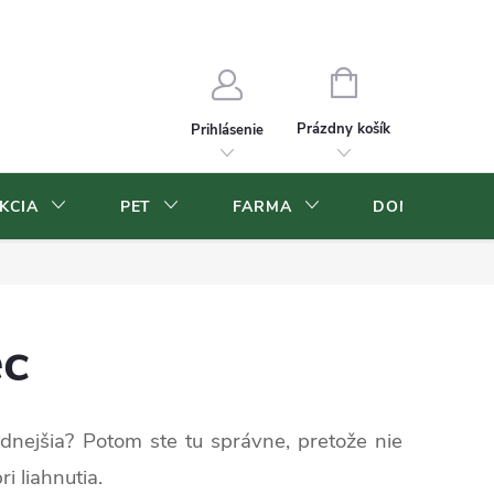
Blog
Veľkoobchod
Moja objednávka
NÁKUPNÝ
KOŠÍK
Prázdny košík
Prihlásenie
KCIA
PET
FARMA
DOMOV A ZÁ
ec
hodnejšia? Potom ste tu správne, pretože nie
i liahnutia.