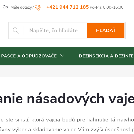
+421 944 712 185
Obchodné podmienky
Reklamačný poriadok
Vrátenia tovaru
HĽADAŤ
 PASCE A ODPUDZOVAČE
DEZINSEKCIA A DEZINFE
anie násadových vaj
 ste si istí, ktorá vajcia budú pre liahnutie tá najv
rávny výber a skladovanie vajec Vám zvýši úspešnosť pr