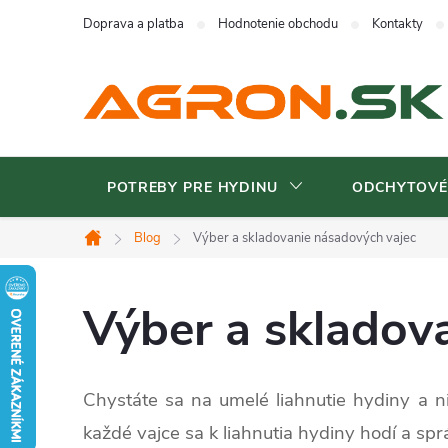
Prejsť
Doprava a platba
Hodnotenie obchodu
Kontakty
na
obsah
POTREBY PRE HYDINU
ODCHYTOVÉ
Blog
Výber a skladovanie násadových vajec
Domov
Výber a skladov
Chystáte sa na umelé liahnutie hydiny a nie
každé vajce sa k liahnutia hydiny hodí a sp