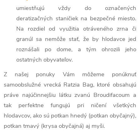
umiestňujú vždy do označených
deratizačných staničiek na bezpečné miesto.
Na rozdiel od využitia otráveného zrna či
granúl sa nemôže stať, že by hlodavce jed
roznášali po dome, a tým ohrozili jeho
ostatných obyvateľov.
Z našej ponuky Vám môžeme ponúknuť
samoobslužné vrecká Ratzia Bag, ktoré obsahujú
práve najúčinnejšiu látku zvanú Broudifacoum a
tak perfektne fungujú pri ničení všetkých
hlodavcov, ako sú potkan hnedý (potkan obyčajný),
potkan tmavý (krysa obyčajná) aj myši.