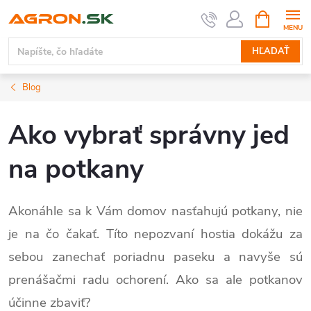
Prejsť
NÁKUPN
KOŠÍK
na
obsah
HĽADAŤ
Blog
Ako vybrať správny jed
na potkany
Akonáhle sa k Vám domov nasťahujú potkany, nie
je na čo čakať. Títo nepozvaní hostia dokážu za
sebou zanechať poriadnu paseku a navyše sú
prenášačmi radu ochorení. Ako sa ale potkanov
účinne zbaviť?