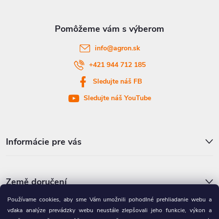
ä
t
info
@
agron.sk
i
+421 944 712 185
Sledujte náš FB
e
Sledujte náš YouTube
Informácie pre vás
Země doručení
Používame cookies, aby sme Vám umožnili pohodlné prehliadanie webu a
vďaka analýze prevádzky webu neustále zlepšovali jeho funkcie, výkon a