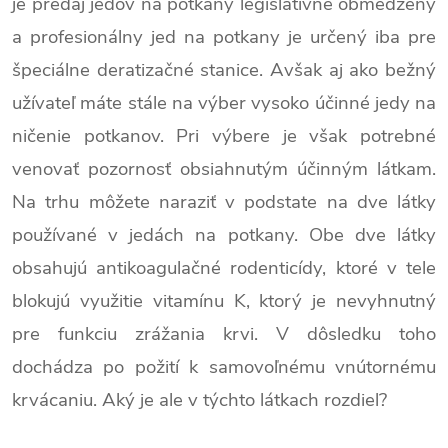
je predaj jedov na potkany legislatívne obmedzený
a profesionálny jed na potkany je určený iba pre
špeciálne deratizačné stanice. Avšak aj ako bežný
užívateľ máte stále na výber vysoko účinné jedy na
ničenie potkanov. Pri výbere je však potrebné
venovať pozornosť obsiahnutým účinným látkam.
Na trhu môžete naraziť v podstate na dve látky
používané v jedách na potkany. Obe dve látky
obsahujú antikoagulačné rodenticídy, ktoré v tele
blokujú využitie vitamínu K, ktorý je nevyhnutný
pre funkciu zrážania krvi. V dôsledku toho
dochádza po požití k samovoľnému vnútornému
krvácaniu. Aký je ale v týchto látkach rozdiel?