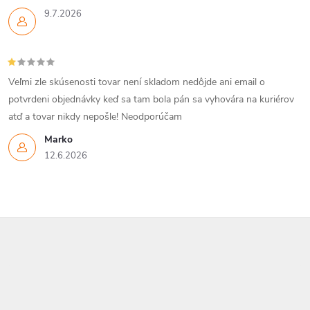
9.7.2026
Veľmi zle skúsenosti tovar není skladom nedôjde ani email o
potvrdeni objednávky keď sa tam bola pán sa vyhovára na kuriérov
atď a tovar nikdy nepošle! Neodporúčam
Marko
12.6.2026
Z
á
p