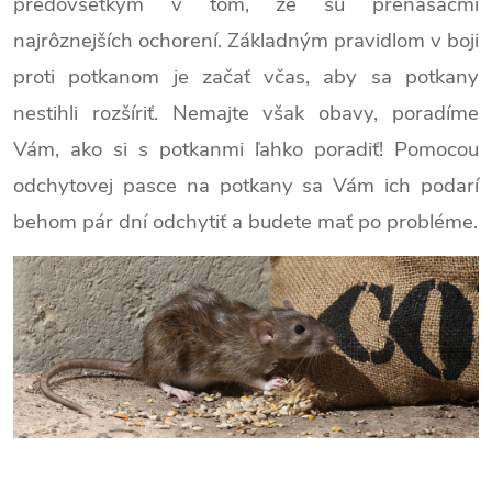
predovšetkým v tom, že sú prenášačmi
najrôznejších ochorení. Základným pravidlom v boji
proti potkanom je začať včas, aby sa potkany
nestihli rozšíriť. Nemajte však obavy, poradíme
Vám, ako si s potkanmi ľahko poradiť! Pomocou
odchytovej pasce na potkany sa Vám ich podarí
behom pár dní odchytiť a budete mať po probléme.