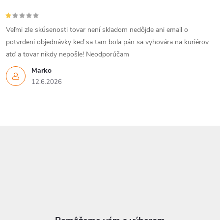
Veľmi zle skúsenosti tovar není skladom nedôjde ani email o
potvrdeni objednávky keď sa tam bola pán sa vyhovára na kuriérov
atď a tovar nikdy nepošle! Neodporúčam
Marko
12.6.2026
Z
á
p
ä