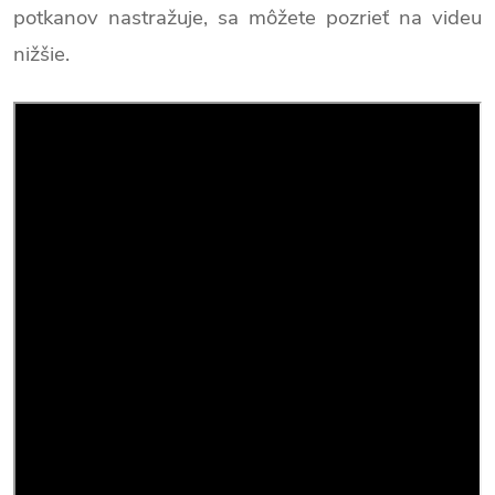
potkanov nastražuje, sa môžete pozrieť na videu
nižšie.