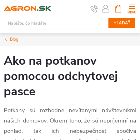
Prejsť
NÁKUPN
KOŠÍK
na
obsah
HĽADAŤ
Blog
Ako na potkanov
pomocou odchytovej
pasce
Potkany sú rozhodne nevítanými návštevníkmi
našich domovov. Okrem toho, že sú nepríjemní na
pohľad, tak ich nebezpečnosť spočíva