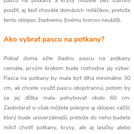
pascu na potkany a krysy môžete bez starostí
použiť, aj keď chováte domácich miláčikov, pretože
tento sklopec žiadnemu živému tvorovi neublíži.
Ako vybrať pascu na potkany?
Pokiaľ doma ešte žiadnu pascu na potkany
nemáte, prvým krokom bude rozhodne jej výber.
Pasca na potkany by mala byť dlhá minimálne 30
cm, ak chcete využiť pascu obojstrannú, potom by
sa jej dĺžka mala pohybovať okolo 60 cm.
Zaobstarať si však môžete pokojne aj sklopec väčší,
ktorý bude univerzálnejší, pretože do neho budete
môcť chytiť potkany, krysy, ale aj lasičky alebo