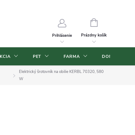
Blog
Veľkoobchod
Moja objednávka
NÁKUPNÝ
KOŠÍK
Prázdny košík
Prihlásenie
KCIA
PET
FARMA
DOMOV A ZÁ
Elektrický šrotovník na obilie KERBL 70320, 580
W