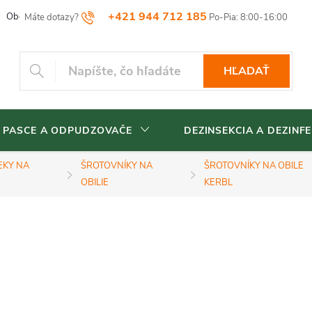
+421 944 712 185
Obchodné podmienky
Reklamačný poriadok
Vrátenia tovaru
HĽADAŤ
 PASCE A ODPUDZOVAČE
DEZINSEKCIA A DEZINFE
EKY NA
ŠROTOVNÍKY NA
ŠROTOVNÍKY NA OBILE
OBILIE
KERBL