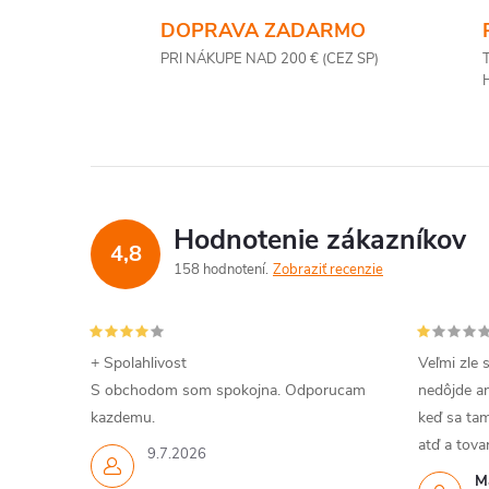
DOPRAVA ZADARMO
PRI NÁKUPE NAD 200 € (CEZ SP)
Hodnotenie zákazníkov
4,8
158 hodnotení
Zobraziť recenzie
+ Spolahlivost
Veľmi zle 
S obchodom som spokojna. Odporucam
nedôjde an
kazdemu.
keď sa tam
atď a tov
9.7.2026
M