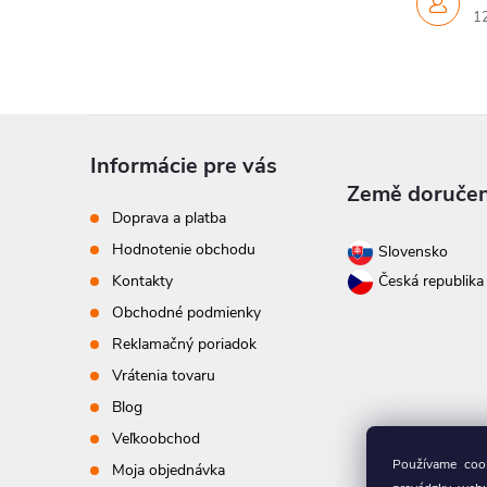
1
Z
Informácie pre vás
á
Země doručen
Doprava a platba
p
Hodnotenie obchodu
Slovensko
Kontakty
Česká republik
ä
Obchodné podmienky
t
Reklamačný poriadok
Vrátenia tovaru
i
Blog
Veľkoobchod
e
Používame cook
Moja objednávka