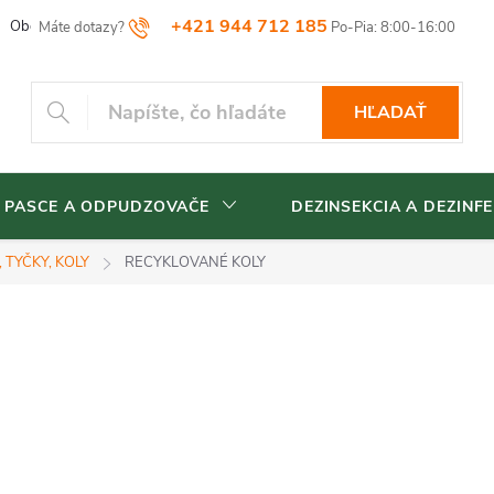
+421 944 712 185
Obchodné podmienky
Reklamačný poriadok
Vrátenia tovaru
HĽADAŤ
 PASCE A ODPUDZOVAČE
DEZINSEKCIA A DEZINFE
, TYČKY, KOLY
RECYKLOVANÉ KOLY