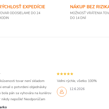
RÝCHLOSŤ EXPEDÍCIE
NÁKUP BEZ RIZIK
TOVAR ODOSIELAME DO 24
MOŽNOSŤ VRÁTENIA TO
HODIN
DO 14 DNÍ
skúsenosti tovar není skladom
Veľmi rýchle, všetko 100%
i email o potvrdeni objednávky
12.6.2026
 bola pán sa vyhovára na kuriérov
ar nikdy nepošle! Neodporúčam
arko