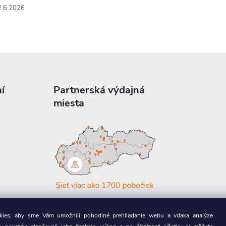
2.6.2026
í
Partnerská výdajná
miesta
a
ies, aby sme Vám umožnili pohodlné prehliadanie webu a vďaka analýze