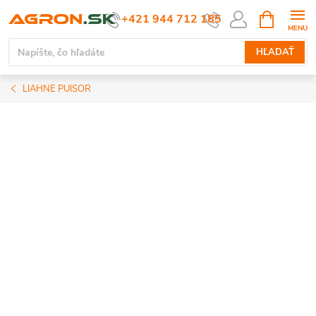
Prejsť
NÁKUPN
+421 944 712 185
KOŠÍK
na
obsah
HĽADAŤ
LIAHNE PUISOR