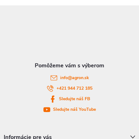
Z
á
p
ä
t
info
@
agron.sk
i
+421 944 712 185
Sledujte náš FB
e
Sledujte náš YouTube
Informácie pre vás