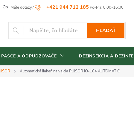
+421 944 712 185
Obchodné podmienky
Reklamačný poriadok
Vrátenia tovaru
HĽADAŤ
 PASCE A ODPUDZOVAČE
DEZINSEKCIA A DEZINFE
UISOR
Automatická liaheň na vajcia PUISOR IO-104 AUTOMATIC