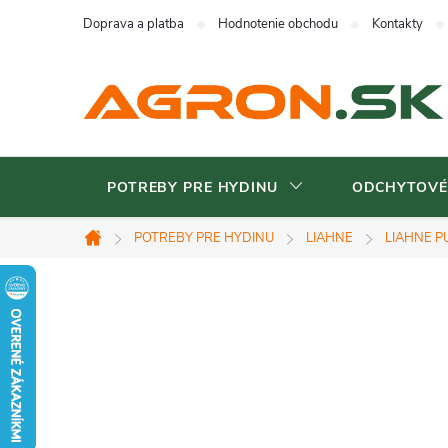
Prejsť
Doprava a platba
Hodnotenie obchodu
Kontakty
na
obsah
POTREBY PRE HYDINU
ODCHYTOVÉ
POTREBY PRE HYDINU
LIAHNE
LIAHNE P
Domov