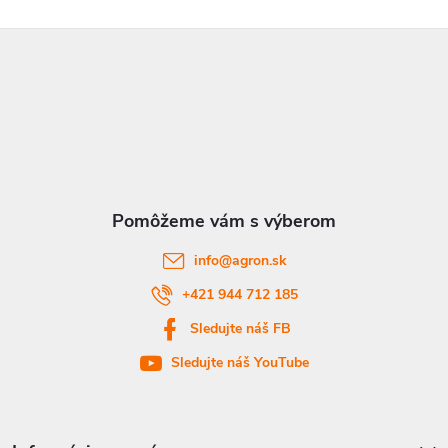
ý
p
Z
i
á
s
p
u
ä
t
info
@
agron.sk
i
+421 944 712 185
Sledujte náš FB
e
Sledujte náš YouTube