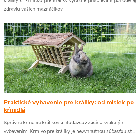
králiky či krmítko pre králiky výrazne prispieva k pohode aj
zdraviu vašich maznáčikov.
V
ý
p
i
s
č
Praktické vybavenie pre králiky: od misiek po
kŕmidlá
l
Správne kŕmenie králikov a hlodavcov začína kvalitným
vybavením. Krmivo pre králiky je nevyhnutnou súčasťou st...
á