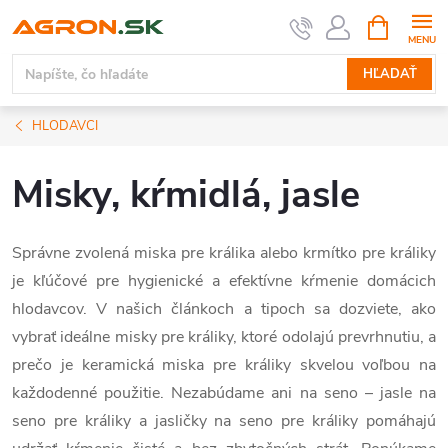
Prejsť
NÁKUPN
KOŠÍK
na
obsah
HĽADAŤ
HLODAVCI
Misky, kŕmidlá, jasle
Správne zvolená miska pre králika alebo krmítko pre králiky
je kľúčové pre hygienické a efektívne kŕmenie domácich
hlodavcov. V našich článkoch a tipoch sa dozviete, ako
vybrať ideálne misky pre králiky, ktoré odolajú prevrhnutiu, a
prečo je keramická miska pre králiky skvelou voľbou na
každodenné použitie. Nezabúdame ani na seno – jasle na
seno pre králiky a jasličky na seno pre králiky pomáhajú