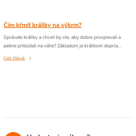
Čím kŕmiť králiky na výkrm?
Správate králiky a chceli by ste, aby dobre prospievali a
pekne pribúdali na váhe? Základom je králikom dopria...
Celý článok
O
v
l
á