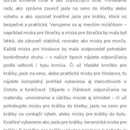
udržať kŕmenie čisté a bez zbytočných strát. Ponúkame
rady, ako správne zavesiť jasle na seno do klietky alebo
výbehu a ako spoznať kvalitné jasle pre králiky, ktoré sú
bezpečné a praktické. Venujeme sa aj menším miláčikom –
napríklad miska pre škrečky a miska pre škrečka by mala byť
ľahká, ale zároveň stabilná, rovnako ako miska pre morča.
Každá miska pre hlodavce by mala zodpovedať potrebám
konkrétneho druhu – v našich tipoch nájdete odporúčania
podľa veľkosti i typu krmiva. Či už hľadáte krmítko pre
králiky, jasle na seno, alebo praktické misky pre hlodavce, tu
nájdete kompletný prehľad vybavenia aj starostlivosti o
čistotu a funkčnosť. Objavte v článkoch odporúčania na
materiály, umiestnenie a údržbu misiek aj kŕmidiel – či už
potrebujete misku pre králika do klietky, jasle na seno pre
králiky na vonkajší výbeh, alebo misky pre králiky do bytu.
Kvalitné vybavenie ako jasle pre králiky, keramická miska pre