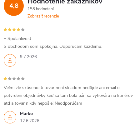
Hodnotenie zákazníkov
d
4,8
158 hodnotení
a
Zobraziť recenzie
c
i
+ Spolahlivost
S obchodom som spokojna. Odporucam kazdemu.
e
9.7.2026
p
r
Veľmi zle skúsenosti tovar není skladom nedôjde ani email o
v
potvrdeni objednávky keď sa tam bola pán sa vyhovára na kuriérov
k
atď a tovar nikdy nepošle! Neodporúčam
y
Marko
12.6.2026
v