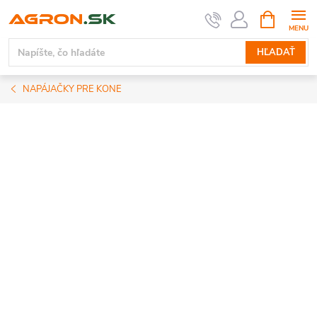
Prejsť
NÁKUPN
KOŠÍK
na
obsah
HĽADAŤ
NAPÁJAČKY PRE KONE