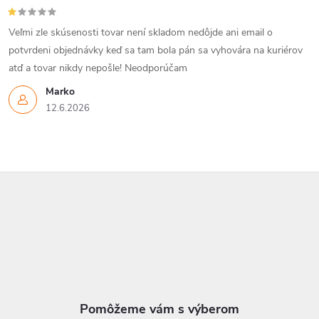
Veľmi zle skúsenosti tovar není skladom nedôjde ani email o
potvrdeni objednávky keď sa tam bola pán sa vyhovára na kuriérov
atď a tovar nikdy nepošle! Neodporúčam
Marko
12.6.2026
Z
á
p
ä