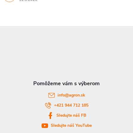
Z
á
p
ä
t
info
@
agron.sk
i
+421 944 712 185
Sledujte náš FB
e
Sledujte náš YouTube