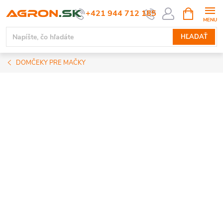
Prejsť
NÁKUPN
+421 944 712 185
KOŠÍK
na
obsah
HĽADAŤ
DOMČEKY PRE MAČKY