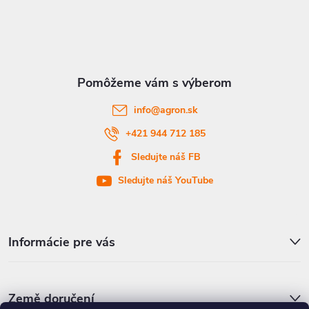
á
p
ä
t
info
@
agron.sk
i
+421 944 712 185
Sledujte náš FB
e
Sledujte náš YouTube
Informácie pre vás
Země doručení