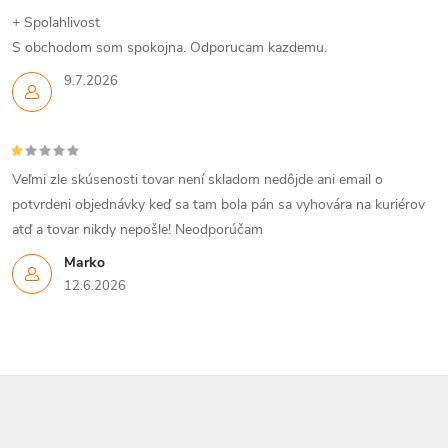
+ Spolahlivost
S obchodom som spokojna. Odporucam kazdemu.
9.7.2026
Veľmi zle skúsenosti tovar není skladom nedôjde ani email o
potvrdeni objednávky keď sa tam bola pán sa vyhovára na kuriérov
atď a tovar nikdy nepošle! Neodporúčam
Marko
12.6.2026
Z