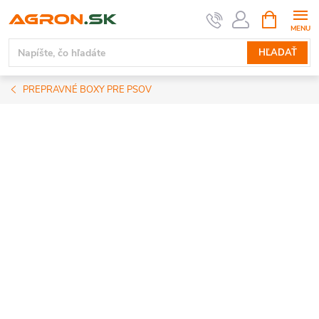
Prejsť
NÁKUPN
KOŠÍK
na
obsah
HĽADAŤ
PREPRAVNÉ BOXY PRE PSOV