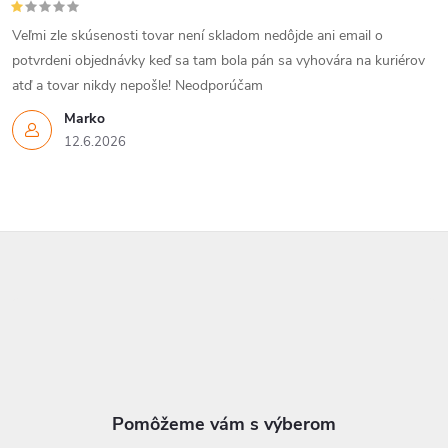
Veľmi zle skúsenosti tovar není skladom nedôjde ani email o
potvrdeni objednávky keď sa tam bola pán sa vyhovára na kuriérov
atď a tovar nikdy nepošle! Neodporúčam
Marko
12.6.2026
Z
á
p
ä