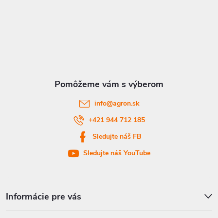
Z
á
p
ä
t
info
@
agron.sk
i
+421 944 712 185
Sledujte náš FB
e
Sledujte náš YouTube
Informácie pre vás