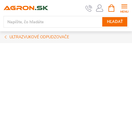
Prejsť
NÁKUPN
KOŠÍK
na
obsah
HĽADAŤ
ULTRAZVUKOVÉ ODPUDZOVAČE