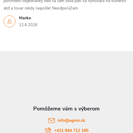
potvrdeni objednávky keď sa tam bola pán sa vyhovára na kuriérov
atď a tovar nikdy nepošle! Neodporúčam
Marko
12.6.2026
Z
á
p
ä
t
info
@
agron.sk
i
+421 944 712 185