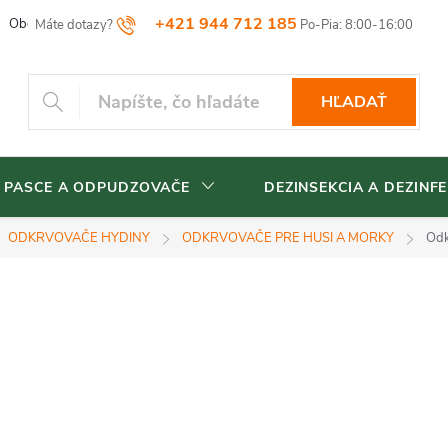
+421 944 712 185
Obchodné podmienky
Reklamačný poriadok
Vrátenia tovaru
HĽADAŤ
 PASCE A ODPUDZOVAČE
DEZINSEKCIA A DEZINFE
ODKRVOVAČE HYDINY
ODKRVOVAČE PRE HUSI A MORKY
Odk