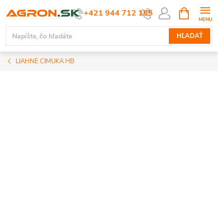
Prejsť
NÁKUPN
+421 944 712 185
KOŠÍK
na
obsah
HĽADAŤ
LIAHNE CIMUKA HB