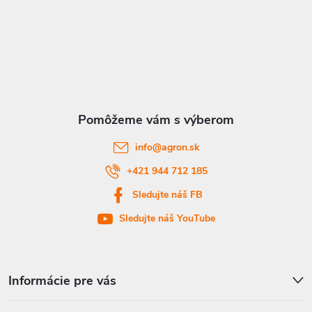
Z
á
p
ä
t
info
@
agron.sk
i
+421 944 712 185
Sledujte náš FB
e
Sledujte náš YouTube
Informácie pre vás