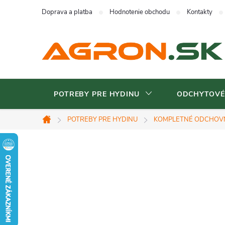
Prejsť
Doprava a platba
Hodnotenie obchodu
Kontakty
na
obsah
POTREBY PRE HYDINU
ODCHYTOVÉ
POTREBY PRE HYDINU
KOMPLETNÉ ODCHOV
Domov