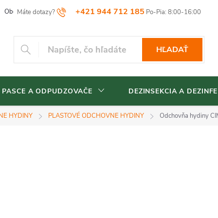
+421 944 712 185
Obchodné podmienky
Reklamačný poriadok
Vrátenia tovaru
HĽADAŤ
 PASCE A ODPUDZOVAČE
DEZINSEKCIA A DEZINFE
NE HYDINY
PLASTOVÉ ODCHOVNE HYDINY
Odchovňa hydiny C