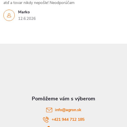
atď a tovar nikdy nepošle! Neodporúčam
Marko
12.6.2026
Z
á
p
ä
t
info
@
agron.sk
i
+421 944 712 185