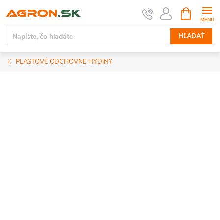
Prejsť
NÁKUPN
KOŠÍK
na
obsah
HĽADAŤ
PLASTOVÉ ODCHOVNE HYDINY