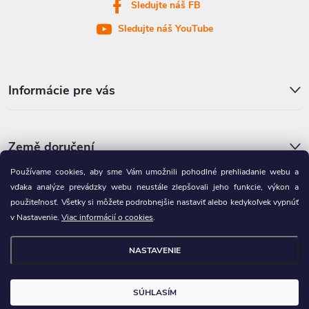
Sledujte náš FB
e
Sledujte náš YouTube
Informácie pre vás
Země doručení
Používame cookies, aby sme Vám umožnili pohodlné prehliadanie webu a
vďaka analýze prevádzky webu neustále zlepšovali jeho funkcie, výkon a
Partnerská výdajná miesta
použiteľnosť. Všetky si môžete podrobnejšie nastaviť alebo kedykoľvek vypnúť
v Nastavenie.
Viac informácií o cookies
.
NASTAVENIE
Copyright 2026
AGRON.sk
. Všetky práva vyhradené.
Upraviť nastavenie
cookies
SÚHLASÍM
Vytvoril Shoptet