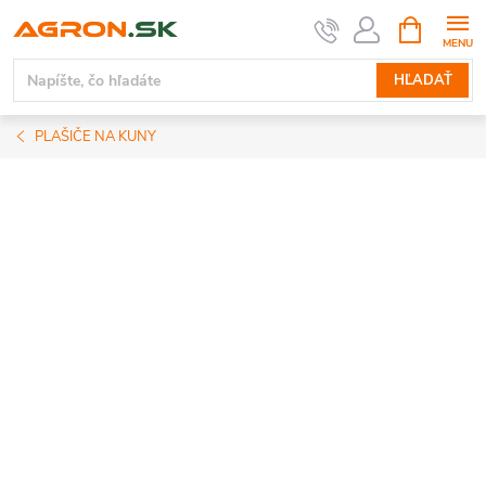
Prejsť
NÁKUPN
KOŠÍK
na
obsah
HĽADAŤ
PLAŠIČE NA KUNY