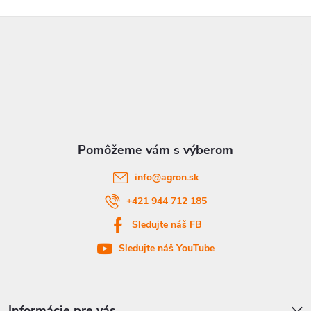
Z
á
p
ä
t
info
@
agron.sk
i
+421 944 712 185
Sledujte náš FB
e
Sledujte náš YouTube
Informácie pre vás