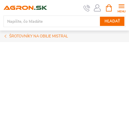
Prejsť
NÁKUPN
KOŠÍK
na
obsah
HĽADAŤ
ŠROTOVNÍKY NA OBILIE MISTRAL