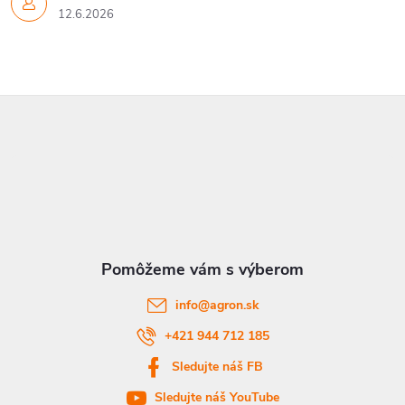
12.6.2026
Z
á
p
ä
t
info
@
agron.sk
i
+421 944 712 185
Sledujte náš FB
e
Sledujte náš YouTube