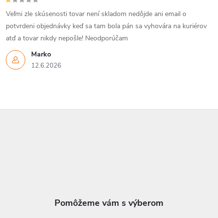
Veľmi zle skúsenosti tovar není skladom nedôjde ani email o
potvrdeni objednávky keď sa tam bola pán sa vyhovára na kuriérov
atď a tovar nikdy nepošle! Neodporúčam
Marko
12.6.2026
Z
á
p
ä
t