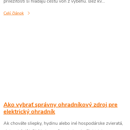
príležitosti si hľadajú cestu von z výbehu. Bez kv...
á
Celý článok
n
k
o
v
Ako vybrať správny ohradníkový zdroj pre
elektrický ohradník
Ak chováte sliepky, hydinu alebo iné hospodárske zvieratá,