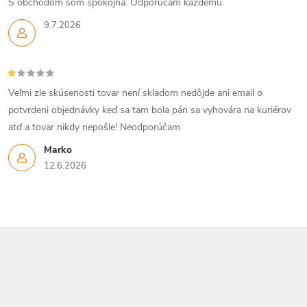
S obchodom som spokojna. Odporucam kazdemu.
e
9.7.2026
p
r
Veľmi zle skúsenosti tovar není skladom nedôjde ani email o
v
potvrdeni objednávky keď sa tam bola pán sa vyhovára na kuriérov
k
atď a tovar nikdy nepošle! Neodporúčam
y
Marko
12.6.2026
v
ý
p
Z
i
á
s