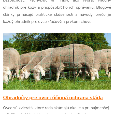
bezpečnosť. Nechýbajú ani rady, ako vybrať vhodný
ohradník pre kozy a prispôsobiť ho ich správaniu. Blogové
články prinášajú praktické skúsenosti a návody, prečo je
každý ohradník pre ovce kľúčovým prvkom chovu.
V
ý
p
i
s
č
Ohradníky pre ovce: účinná ochrana stáda
Ovce sú zvieratá, ktoré rada skúmajú okolie a pri najmenšej
l