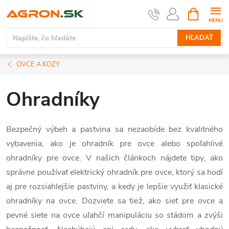
Prejsť
NÁKUPN
KOŠÍK
na
obsah
HĽADAŤ
OVCE A KOZY
Ohradníky
Bezpečný výbeh a pastvina sa nezaobíde bez kvalitného
vybavenia, ako je ohradník pre ovce alebo spoľahlivé
ohradníky pre ovce. V našich článkoch nájdete tipy, ako
správne používať elektrický ohradník pre ovce, ktorý sa hodí
aj pre rozsiahlejšie pastviny, a kedy je lepšie využiť klasické
ohradníky na ovce. Dozviete sa tiež, ako sieť pre ovce a
pevné siete na ovce uľahčí manipuláciu so stádom a zvýši