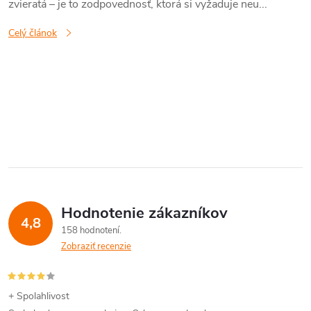
zvieratá – je to zodpovednosť, ktorá si vyžaduje neu...
Celý článok
O
v
l
á
Hodnotenie zákazníkov
d
4,8
158 hodnotení
a
Zobraziť recenzie
c
i
+ Spolahlivost