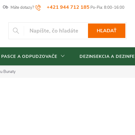
+421 944 712 185
Obchodné podmienky
Reklamačný poriadok
Vrátenia tovaru
HĽADAŤ
 PASCE A ODPUDZOVAČE
DEZINSEKCIA A DEZINFE
cu Bunaty