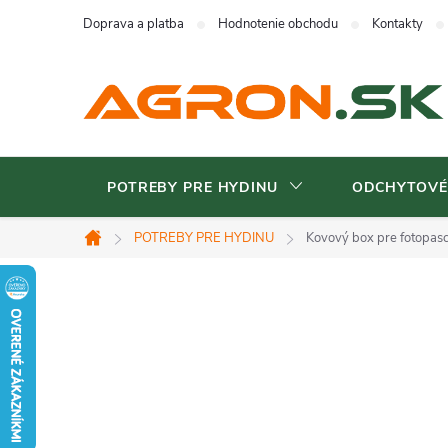
Prejsť
Doprava a platba
Hodnotenie obchodu
Kontakty
na
obsah
POTREBY PRE HYDINU
ODCHYTOVÉ
POTREBY PRE HYDINU
Kovový box pre fotopas
Domov