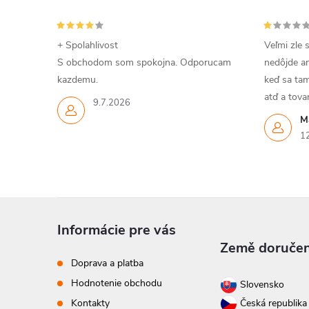
+ Spolahlivost
Veľmi zle 
S obchodom som spokojna. Odporucam
nedôjde an
kazdemu.
keď sa tam
atď a tov
9.7.2026
M
1
Z
Informácie pre vás
á
Země doručen
Doprava a platba
p
Hodnotenie obchodu
Slovensko
Kontakty
Česká republik