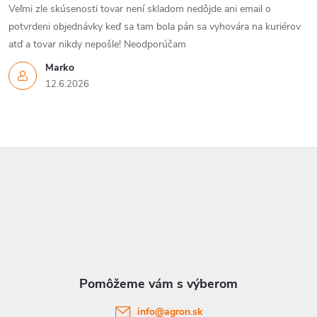
Veľmi zle skúsenosti tovar není skladom nedôjde ani email o
potvrdeni objednávky keď sa tam bola pán sa vyhovára na kuriérov
atď a tovar nikdy nepošle! Neodporúčam
Marko
12.6.2026
Z
á
p
ä
t
info
@
agron.sk