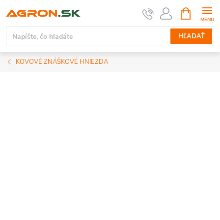
Prejsť
NÁKUPN
KOŠÍK
na
obsah
HĽADAŤ
KOVOVÉ ZNÁŠKOVÉ HNIEZDA