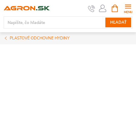
Prejsť
NÁKUPN
KOŠÍK
na
obsah
HĽADAŤ
PLASTOVÉ ODCHOVNE HYDINY