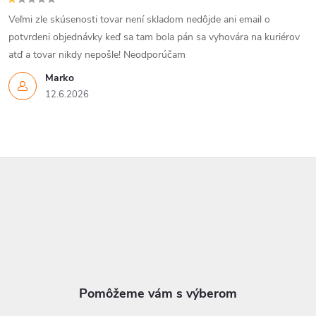
Veľmi zle skúsenosti tovar není skladom nedôjde ani email o
potvrdeni objednávky keď sa tam bola pán sa vyhovára na kuriérov
atď a tovar nikdy nepošle! Neodporúčam
Marko
12.6.2026
Z
á
p
ä
t