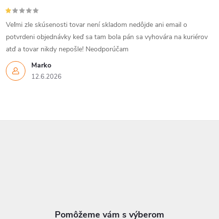
Veľmi zle skúsenosti tovar není skladom nedôjde ani email o
potvrdeni objednávky keď sa tam bola pán sa vyhovára na kuriérov
atď a tovar nikdy nepošle! Neodporúčam
Marko
12.6.2026
Z
á
p
ä