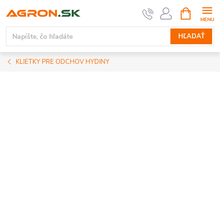
Prejsť
NÁKUPN
KOŠÍK
na
obsah
HĽADAŤ
KLIETKY PRE ODCHOV HYDINY